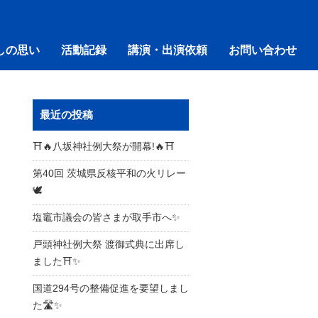
しの思い
活動記録
講演・出演依頼
お問い合わせ
最近の投稿
⛩️🔥八坂神社例大祭が開幕!🔥⛩️
第40回 茨城県反核平和の火リレー
🕊️
塩竈市議会の皆さまが取手市へ✨
戸頭神社例大祭 渡御式典に出席し
ました⛩️✨
国道294号の整備促進を要望しまし
た🛣️✨