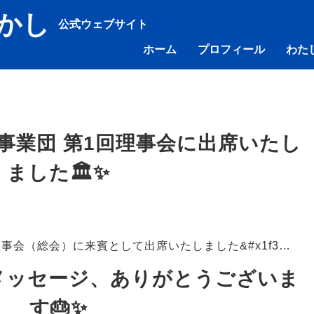
かし
公式ウェブサイト
Skip
ホーム
プロフィール
わた
to
content
化事業団 第1回理事会に出席いたし
ました🏛️✨
理事会（総会）に来賓として出席いたしました&#x1f3…
メッセージ、ありがとうございま
す🎂✨