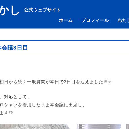
かし
公式ウェブサイト
Skip
ホーム
プロフィール
わた
to
content
 本会議3日目
初日から続く一般質問が本日で3日目を迎えました💬✨
」対応として、
ロシャツを着用したまま本会議に出席し、
ます👕