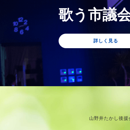
歌う市議
詳しく見る
山野井たかし後援