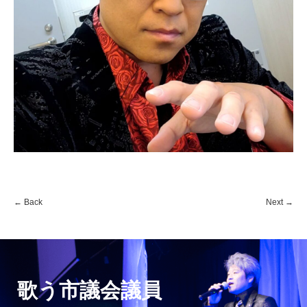
←
Back
Next
→
歌う市議会議員