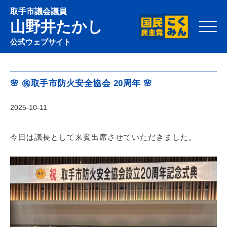
取手市議会議員
山野井たかし
Click
公式ウェブサイト
🌸 ㊗️取手市防火安全協会 20周年 🌸
2025-10-11
今日は議長として来賓出席させていただきました。