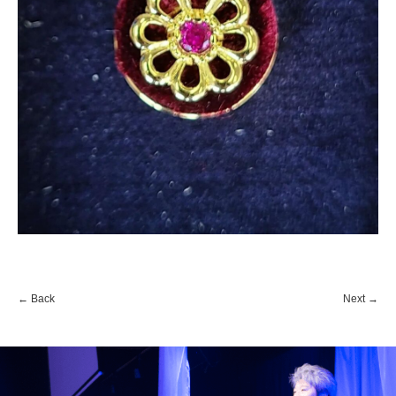
←
Back
Next
→